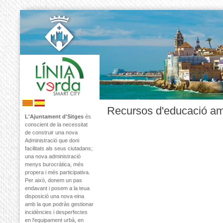
Recursos d'educació am
L'Ajuntament d'Sitges
és
conscient de la necessitat
de construir una nova
Administració que doni
facilitats als seus ciutadans;
una nova administració
menys burocràtica, més
propera i més participativa.
Per això, donem un pas
endavant i posem a la teua
disposició una nova eina
amb la que podràs gestionar
incidències i desperfectes
en l'equipament urbà, en