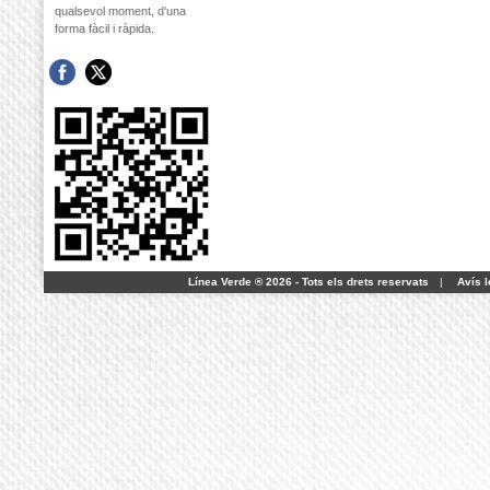
qualsevol moment, d'una
forma fàcil i ràpida.
Línea Verde ® 2026 - Tots els drets reservats
|
Avís l