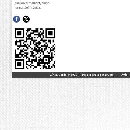
qualsevol moment, d'una
forma fàcil i ràpida.
Línea Verde ® 2026 - Tots els drets reservats
|
Avís l