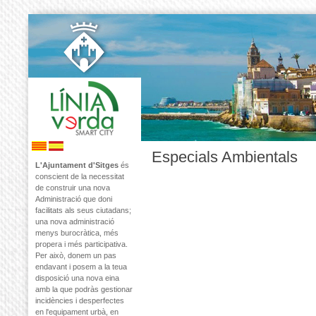
Especials Ambientals
L'Ajuntament d'Sitges
és
conscient de la necessitat
de construir una nova
Administració que doni
facilitats als seus ciutadans;
una nova administració
menys burocràtica, més
propera i més participativa.
Per això, donem un pas
endavant i posem a la teua
disposició una nova eina
amb la que podràs gestionar
incidències i desperfectes
en l'equipament urbà, en