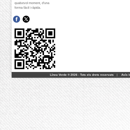
qualsevol moment, d'una
forma fàcil i ràpida.
Línea Verde ® 2026 - Tots els drets reservats
|
Avís l