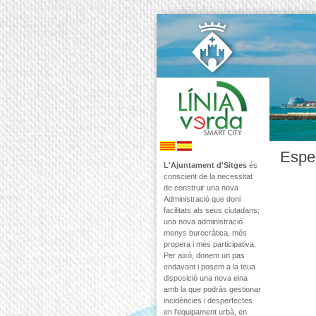
Espe
L'Ajuntament d'Sitges
és
conscient de la necessitat
de construir una nova
Administració que doni
facilitats als seus ciutadans;
una nova administració
menys burocràtica, més
propera i més participativa.
Per això, donem un pas
endavant i posem a la teua
disposició una nova eina
amb la que podràs gestionar
incidències i desperfectes
en l'equipament urbà, en