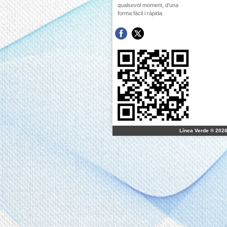
qualsevol moment, d'una
forma fàcil i ràpida.
Línea Verde ® 2026 