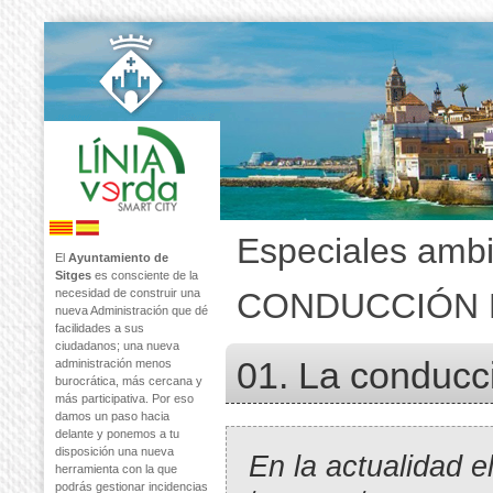
Especiales ambi
El
Ayuntamiento de
Sitges
es consciente de la
necesidad de construir una
CONDUCCIÓN 
nueva Administración que dé
facilidades a sus
ciudadanos; una nueva
01. La conducc
administración menos
burocrática, más cercana y
más participativa. Por eso
damos un paso hacia
delante y ponemos a tu
disposición una nueva
En la actualidad e
herramienta con la que
podrás gestionar incidencias