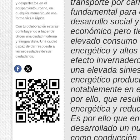
transporte por car
y desperfectos en el
equipamiento urbano, en
fundamental para 
cualquier momento, de una
forma fácil y rápida.
desarrollo social y
Con tu colaboración estarás
económico pero ti
contribuyendo a hacer de
Sitges una ciudad moderna
elevado consumo
y vanguardista. Una ciudad
capaz de dar respuesta a
energético y altos
las necesidades de sus
ciudadanos.
efecto invernader
una elevada sinie
energético produci
notablemente en e
por ello, que resul
energética y redu
Es por ello que en
desarrollado un n
como conducción 