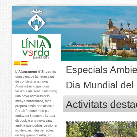
Especials Ambie
L'Ajuntament d'Sitges
és
conscient de la necessitat
de construir una nova
Dia Mundial del
Administració que doni
facilitats als seus ciutadans;
una nova administració
Activitats dest
menys burocràtica, més
propera i més participativa.
Per això, donem un pas
endavant i posem a la teua
disposició una nova eina
amb la que podràs gestionar
incidències i desperfectes
en l'equipament urbà, en