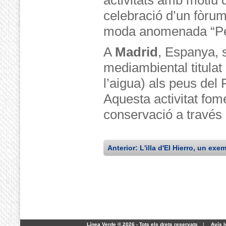
activitats amb motiu 
celebració d’un fòrum
moda anomenada “Per 
A
Madrid
, Espanya, 
mediambiental titulat
l’aigua) als peus del
Aquesta activitat fome
conservació a través de
Anterior: L'illa d'El Hierro, un exe
Línea Verde ® 2026 - Tots els drets reservats
|
Avís l