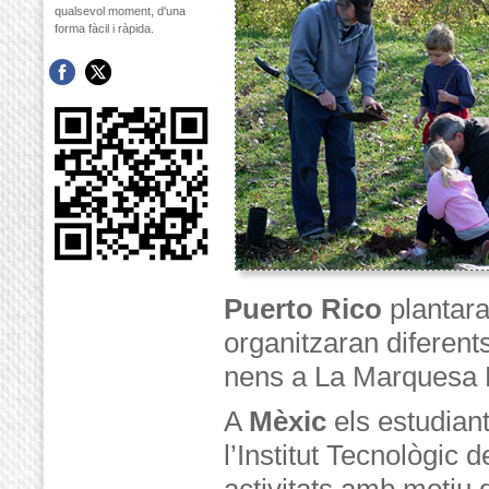
qualsevol moment, d'una
forma fàcil i ràpida.
Puerto Rico
plantara
organitzaran diferents
nens a La Marquesa 
A
Mèxic
els estudiant
l’Institut Tecnològic