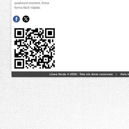
qualsevol moment, d'una
forma fàcil i ràpida.
Línea Verde ® 2026 - Tots els drets reservats
|
Avís l