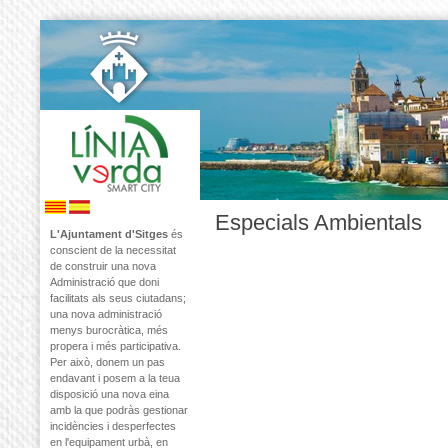
Especials Ambientals
L'Ajuntament d'Sitges
és
conscient de la necessitat
de construir una nova
Administració que doni
facilitats als seus ciutadans;
una nova administració
menys burocràtica, més
propera i més participativa.
Per això, donem un pas
endavant i posem a la teua
disposició una nova eina
amb la que podràs gestionar
incidències i desperfectes
en l'equipament urbà, en